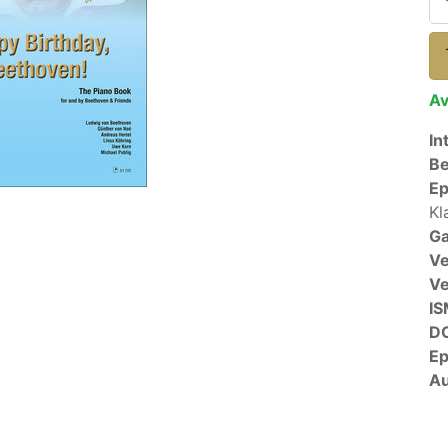
Av
In
Be
E
Kl
Ga
Ve
V
I
D
E
Au