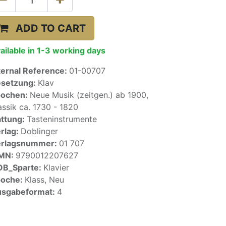
ADD TO CART
ailable in 1-3 working days
ternal Reference:
01-00707
setzung:
Klav
pochen:
Neue Musik (zeitgen.) ab 1900,
assik ca. 1730 - 1820
ttung:
Tasteninstrumente
rlag:
Doblinger
erlagsnummer:
01 707
SMN:
9790012207627
OB_Sparte:
Klavier
poche:
Klass, Neu
sgabeformat:
4