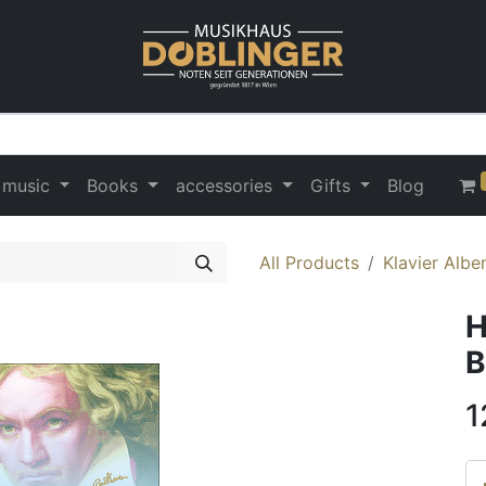
 music
Books
accessories
Gifts
Blog
All Products
Klavier Albe
H
B
1