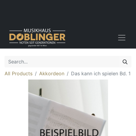
All Products
Akkordeon
Das kann ich spielen Bd. 1