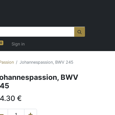
0
Sign in
Passion
Johannespassion, BWV 245
ohannespassion, BWV
45
4.30
€