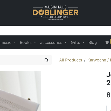
 music
Books
accessories
Gifts
Blog
All Products
Karwoche / 
J
2
8