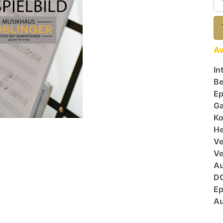
Av
In
Be
E
Ga
Ko
He
Ve
V
A
D
E
Au