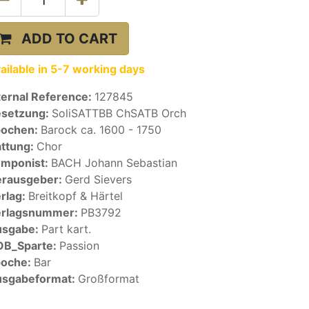
ADD TO CART
ailable in 5-7 working days
ternal Reference:
127845
setzung:
SoliSATTBB ChSATB Orch
pochen:
Barock ca. 1600 - 1750
ttung:
Chor
mponist:
BACH Johann Sebastian
rausgeber:
Gerd Sievers
rlag:
Breitkopf & Härtel
erlagsnummer:
PB3792
usgabe:
Part kart.
OB_Sparte:
Passion
poche:
Bar
sgabeformat:
Großformat