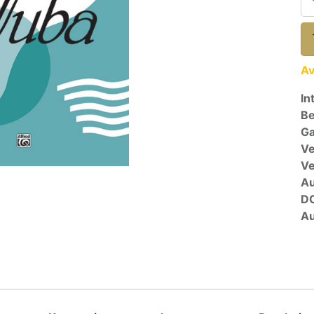
Av
In
Be
Ga
Ve
V
A
D
Au