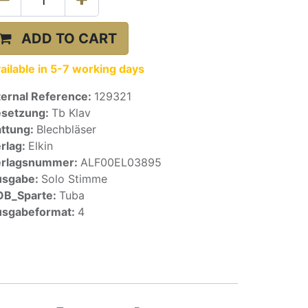
ADD TO CART
ailable in 5-7 working days
ternal Reference:
129321
setzung:
Tb Klav
ttung:
Blechbläser
rlag:
Elkin
erlagsnummer:
ALF00EL03895
usgabe:
Solo Stimme
OB_Sparte:
Tuba
sgabeformat:
4