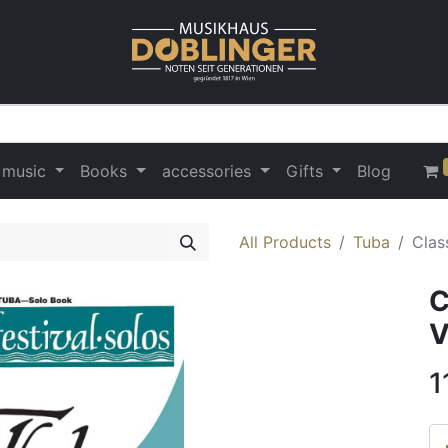
 music
Books
accessories
Gifts
Blog
All Products
Tuba
Clas
C
V
1