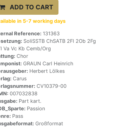
ADD TO CART
ailable in 5-7 working days
ternal Reference:
131363
setzung:
SoliSSTB ChSATB 2Fl 2Ob 2Fg
l Va Vc Kb Cemb/Org
ttung:
Chor
mponist:
GRAUN Carl Heinrich
rausgeber:
Herbert Lölkes
rlag:
Carus
erlagsnummer:
CV10379-00
SMN:
007032838
usgabe:
Part kart.
OB_Sparte:
Passion
enre:
Pass
sgabeformat:
Großformat