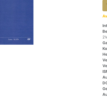
Av
In
Be
2V
Ga
Ko
He
Ve
V
I
A
D
G
Au