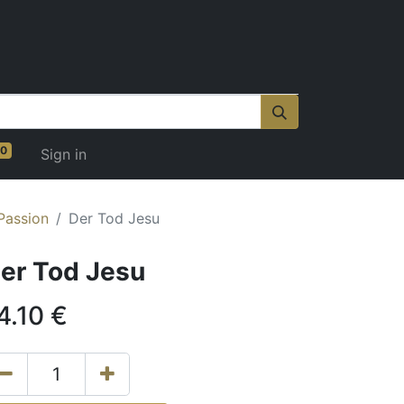
0
Sign in
Passion
Der Tod Jesu
er Tod Jesu
4.10
€