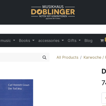
 music
Books
accessories
Gifts
Blog
All Products
Karwoche / 
D
7