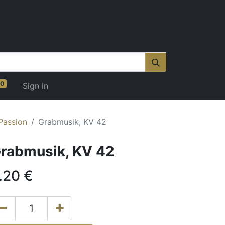
0
Sign in
Passion
Grabmusik, KV 42
rabmusik, KV 42
.20
€