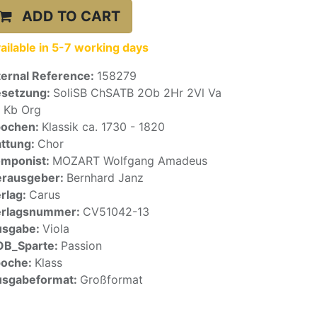
ADD TO CART
ailable in 5-7 working days
ternal Reference:
158279
setzung:
SoliSB ChSATB 2Ob 2Hr 2Vl Va
 Kb Org
pochen:
Klassik ca. 1730 - 1820
ttung:
Chor
mponist:
MOZART Wolfgang Amadeus
rausgeber:
Bernhard Janz
rlag:
Carus
erlagsnummer:
CV51042-13
usgabe:
Viola
OB_Sparte:
Passion
poche:
Klass
sgabeformat:
Großformat