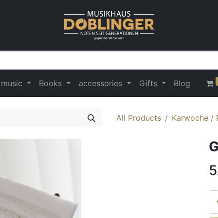
 music
Books
accessories
Gifts
Blog
All Products
Karwoche / 
G
5