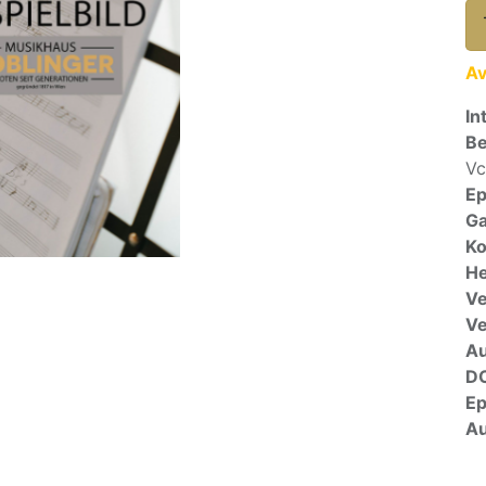
Av
In
Be
Vc
E
Ga
Ko
He
Ve
V
A
D
E
Au