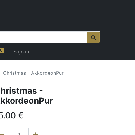
0
Sign in
Christmas - AkkordeonPur
hristmas -
kkordeonPur
5.00
€