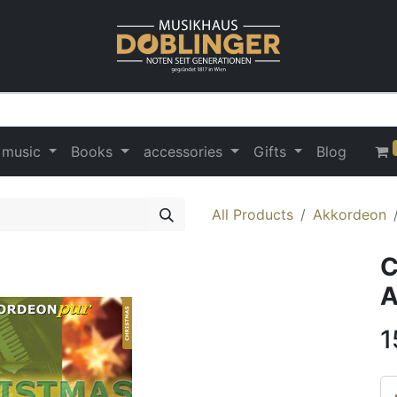
 music
Books
accessories
Gifts
Blog
All Products
Akkordeon
C
A
1