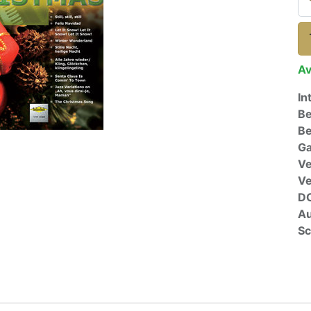
Av
In
Be
Be
Ga
Ve
V
D
Au
Sc