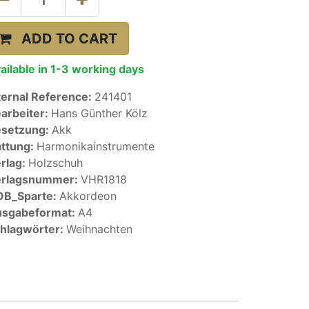
ADD TO CART
ailable in 1-3 working days
ternal Reference:
241401
arbeiter:
Hans Günther Kölz
setzung:
Akk
ttung:
Harmonikainstrumente
rlag:
Holzschuh
erlagsnummer:
VHR1818
OB_Sparte:
Akkordeon
sgabeformat:
A4
hlagwörter:
Weihnachten