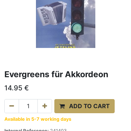
Evergreens für Akkordeon
14.95
€
ADD TO CART
Available in 5-7 working days
Internal Reference:
241403