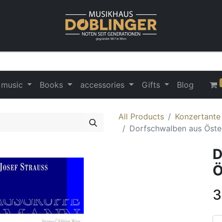
 music
Books
accessories
Gifts
Blog
All Products
Konzertante
Dorfschwalben aus Öster
D
Ö
3