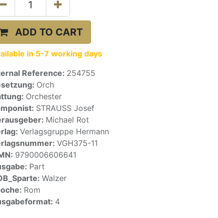
ADD TO CART
ailable in 5-7 working days
ternal Reference:
254755
setzung:
Orch
ttung:
Orchester
mponist:
STRAUSS Josef
rausgeber:
Michael Rot
rlag:
Verlagsgruppe Hermann
erlagsnummer:
VGH375-11
SMN:
9790006606641
usgabe:
Part
OB_Sparte:
Walzer
poche:
Rom
sgabeformat:
4