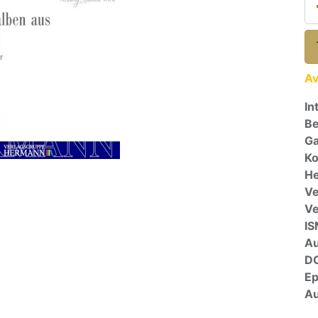
Av
In
Be
Ga
Ko
He
Ve
V
I
A
D
E
Au