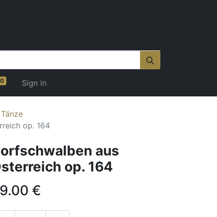
0
Sign in
 Tänze
reich op. 164
orfschwalben aus
sterreich op. 164
9.00
€