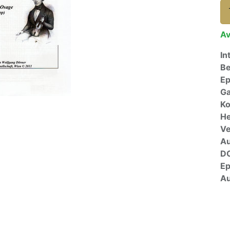
Av
In
Be
E
Ga
Ko
He
Ve
A
D
E
Au