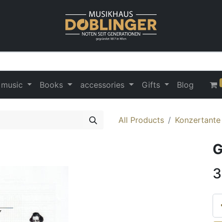
 music
Books
accessories
Gifts
Blog
All Products
Konzertante
G
3