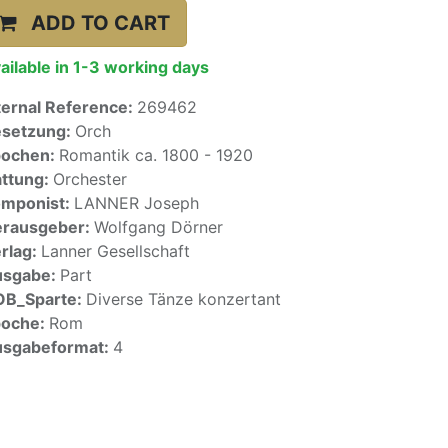
ADD TO CART
ailable in 1-3 working days
ternal Reference:
269462
setzung:
Orch
pochen:
Romantik ca. 1800 - 1920
ttung:
Orchester
mponist:
LANNER Joseph
rausgeber:
Wolfgang Dörner
rlag:
Lanner Gesellschaft
usgabe:
Part
OB_Sparte:
Diverse Tänze konzertant
poche:
Rom
sgabeformat:
4