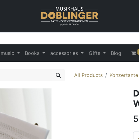
 music
Books
accessories
Gifts
Blog
All Products
Konzertante
D
W
5