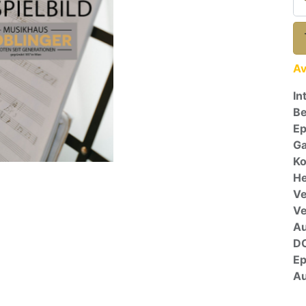
Av
In
Be
E
Ga
Ko
He
Ve
V
A
D
E
Au