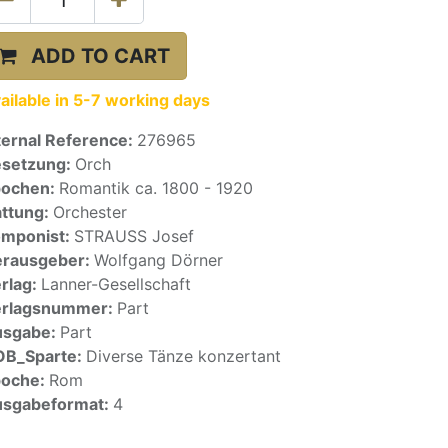
ADD TO CART
ailable in 5-7 working days
ternal Reference:
276965
setzung:
Orch
pochen:
Romantik ca. 1800 - 1920
ttung:
Orchester
mponist:
STRAUSS Josef
rausgeber:
Wolfgang Dörner
rlag:
Lanner-Gesellschaft
erlagsnummer:
Part
usgabe:
Part
OB_Sparte:
Diverse Tänze konzertant
poche:
Rom
sgabeformat:
4