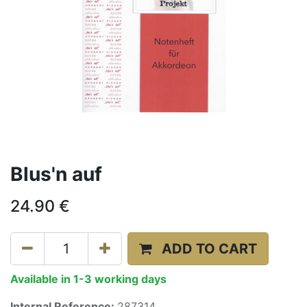
Blus'n auf
24.90
€
ADD TO CART
Available in 1-3 working days
Internal Reference:
287314