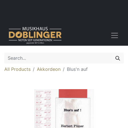
All Products
Akkordeon
Blus'n auf