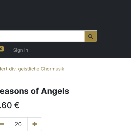
0
Sign in
ert div. geistliche Chormusik
easons of Angels
.60
€