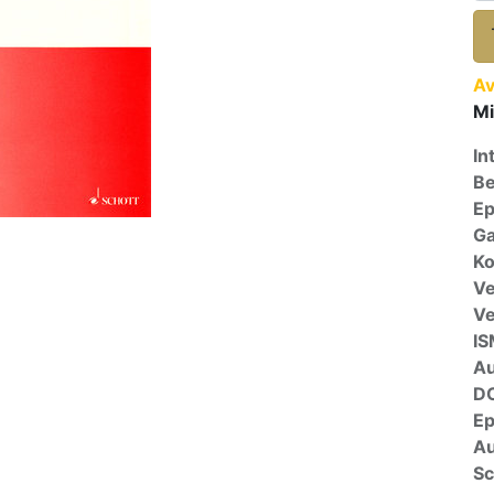
Av
Mi
In
Be
E
Ga
Ko
Ve
V
I
A
D
E
Au
Sc