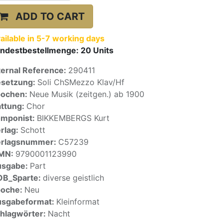
ADD TO CART
ailable in 5-7 working days
ndestbestellmenge:
20
Units
ternal Reference:
290411
setzung:
Soli ChSMezzo Klav/Hf
pochen:
Neue Musik (zeitgen.) ab 1900
ttung:
Chor
mponist:
BIKKEMBERGS Kurt
rlag:
Schott
erlagsnummer:
C57239
SMN:
9790001123990
usgabe:
Part
OB_Sparte:
diverse geistlich
poche:
Neu
sgabeformat:
Kleinformat
hlagwörter:
Nacht