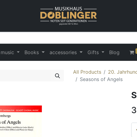
 music
Books
accessories
Gifts
Blog
All Products
20. Jahrhund
Seasons of Angels
S
3