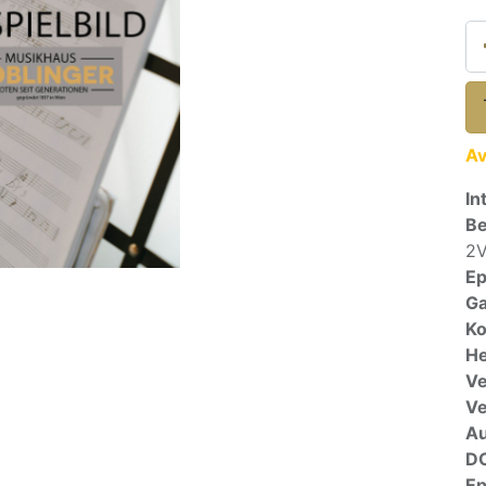
Av
In
Be
2V
E
Ga
Ko
He
Ve
V
A
D
E