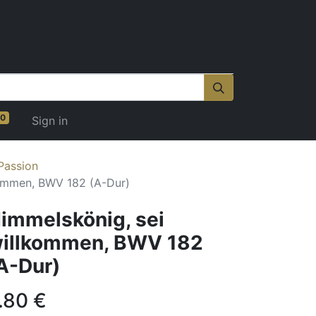
0
Sign in
Passion
kommen, BWV 182 (A-Dur)
immelskönig, sei
illkommen, BWV 182
A-Dur)
.80
€