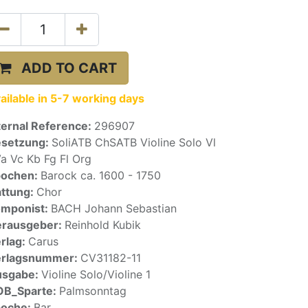
ADD TO CART
ailable in 5-7 working days
ternal Reference:
296907
setzung:
SoliATB ChSATB Violine Solo Vl
a Vc Kb Fg Fl Org
pochen:
Barock ca. 1600 - 1750
ttung:
Chor
mponist:
BACH Johann Sebastian
rausgeber:
Reinhold Kubik
rlag:
Carus
erlagsnummer:
CV31182-11
usgabe:
Violine Solo/Violine 1
OB_Sparte:
Palmsonntag
poche:
Bar