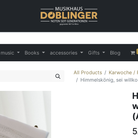
 music
Books
accessories
Gifts
Blog
All Products
Karwoche / 
Himmelskönig, sei will
H
w
(
5