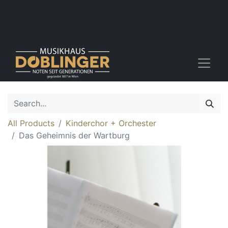
All Products
Kinderchor + Orchester
Das Geheimnis der Wartburg