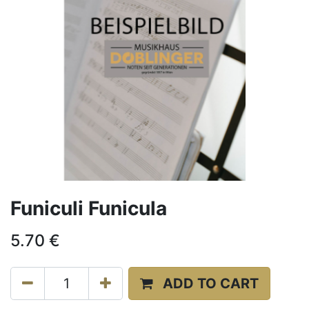
Funiculi Funicula
5.70
€
ADD TO CART