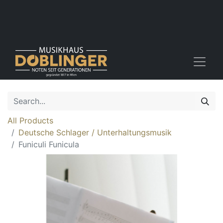
All Products
Deutsche Schlager / Unterhaltungsmusik
Funiculi Funicula