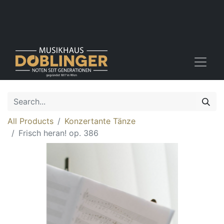
All Products
Konzertante Tänze
Frisch heran! op. 386