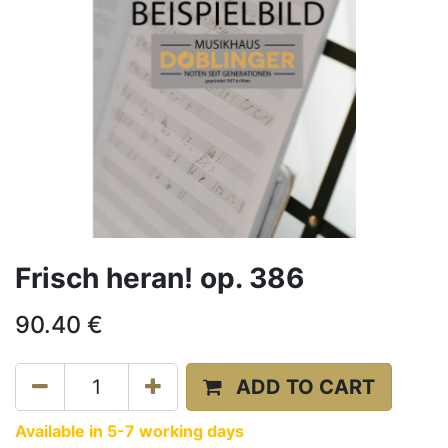
Frisch heran! op. 386
90.40
€
ADD TO CART
Available in 5-7 working days