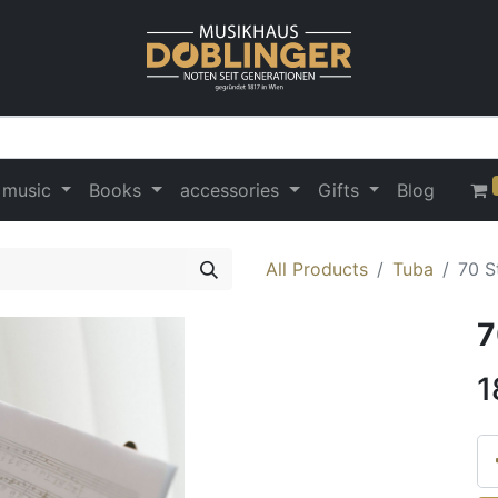
 music
Books
accessories
Gifts
Blog
All Products
Tuba
70 S
7
1