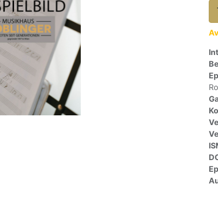
Av
In
Be
E
Ro
Ga
Ko
Ve
V
I
D
E
Au