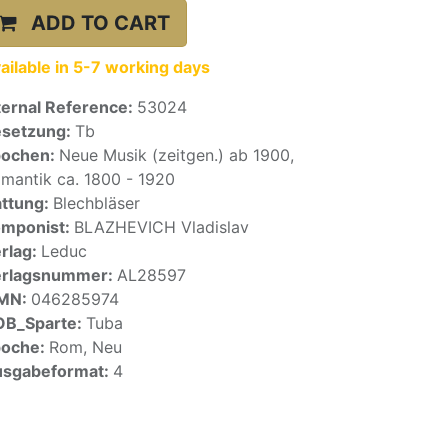
ADD TO CART
ailable in 5-7 working days
ternal Reference:
53024
setzung:
Tb
pochen:
Neue Musik (zeitgen.) ab 1900,
mantik ca. 1800 - 1920
ttung:
Blechbläser
mponist:
BLAZHEVICH Vladislav
rlag:
Leduc
erlagsnummer:
AL28597
SMN:
046285974
OB_Sparte:
Tuba
poche:
Rom, Neu
sgabeformat:
4