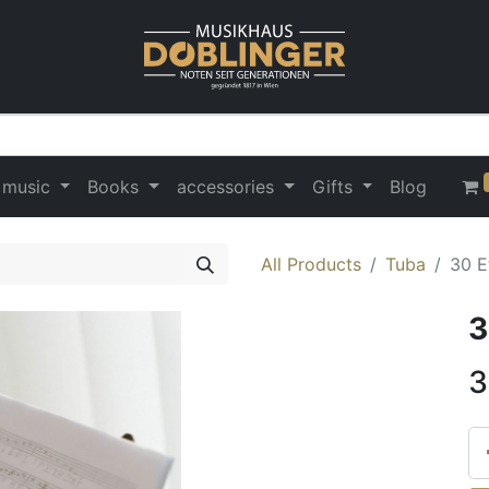
 music
Books
accessories
Gifts
Blog
All Products
Tuba
30 E
3
3