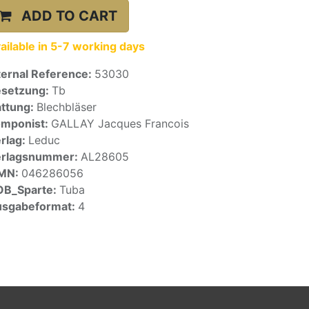
ADD TO CART
ailable in 5-7 working days
ternal Reference:
53030
setzung:
Tb
ttung:
Blechbläser
mponist:
GALLAY Jacques Francois
rlag:
Leduc
erlagsnummer:
AL28605
SMN:
046286056
OB_Sparte:
Tuba
sgabeformat:
4