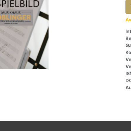
Av
In
Be
Ga
Ko
Ve
V
I
D
Au