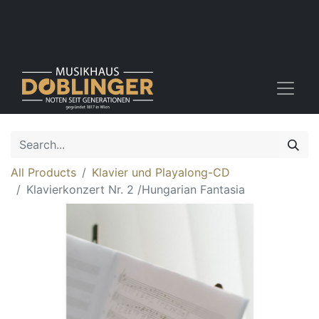
All Products
Klavier und Playalong-CD
Klavierkonzert Nr. 2 /Hungarian Fantasia