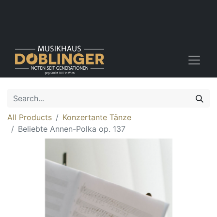
All Products
Konzertante Tänze
Beliebte Annen-Polka op. 137