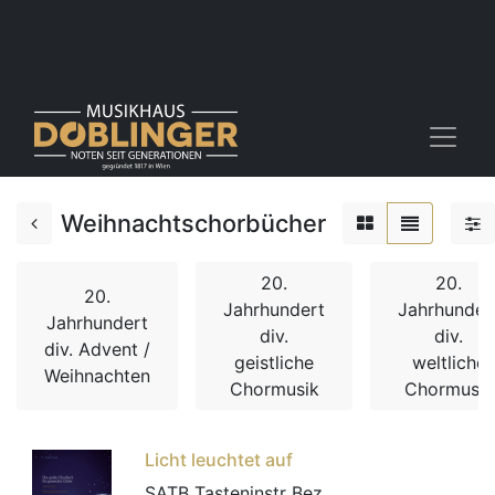
Weihnachtschorbücher
20.
20.
20.
Jahrhundert
Jahrhunder
Jahrhundert
div.
div.
div. Advent /
geistliche
weltliche
Weihnachten
Chormusik
Chormusik
Licht leuchtet auf
SATB Tasteninstr Bez