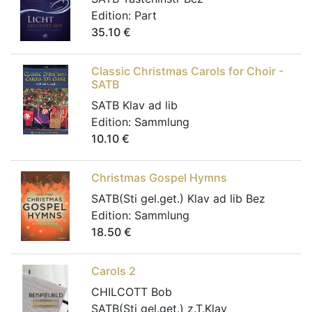
Edition:
Part
35.10
€
Classic Christmas Carols for Choir -
SATB
SATB Klav ad lib
Edition:
Sammlung
10.10
€
Christmas Gospel Hymns
SATB(Sti gel.get.) Klav ad lib Bez
Edition:
Sammlung
18.50
€
Carols 2
CHILCOTT Bob
SATB(Sti gel.get.) z.T.Klav