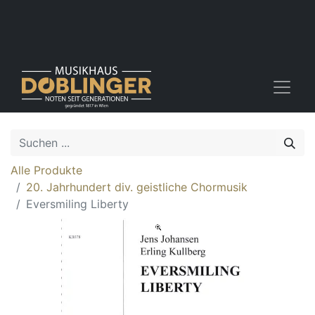
Alle Produkte
20. Jahrhundert div. geistliche Chormusik
Eversmiling Liberty