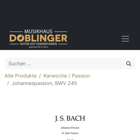
Alle Produkte
Karwoche / Passion
Johannespassion, BWV 245