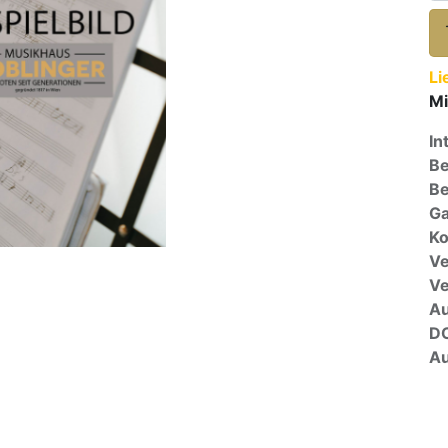
Li
Mi
In
Be
Be
Ga
Ko
Ve
V
A
D
Au