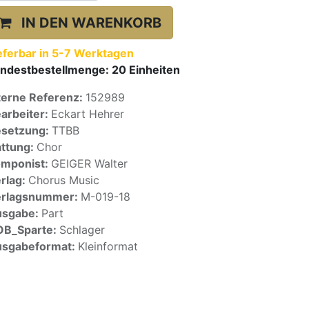
IN DEN WARENKORB
eferbar in 5-7 Werktagen
ndestbestellmenge:
20
Einheiten
terne Referenz:
152989
arbeiter:
Eckart Hehrer
setzung:
TTBB
ttung:
Chor
mponist:
GEIGER Walter
rlag:
Chorus Music
erlagsnummer:
M-019-18
usgabe:
Part
OB_Sparte:
Schlager
sgabeformat:
Kleinformat