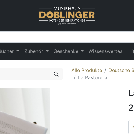
Bücher
Zubehör
Geschenke
Wissenswertes
Alle Produkte
Deutsche S
La Pastorella
L
2