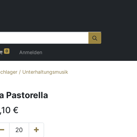
0
Anmelden
chlager / Unterhaltungsmusik
a Pastorella
,10
€