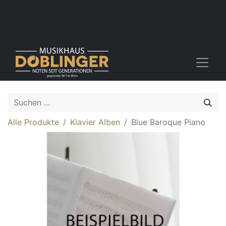
Alle Produkte
Klavier Alben
Blue Baroque Piano