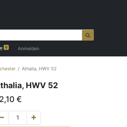
0
Anmelden
rchester
Athalia, HWV 52
thalia, HWV 52
2,10
€