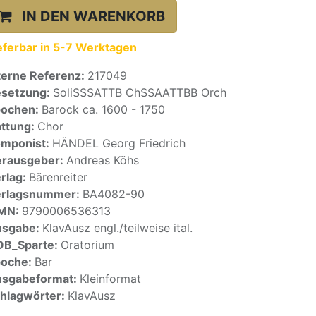
IN DEN WARENKORB
eferbar in 5-7 Werktagen
terne Referenz:
217049
setzung:
SoliSSSATTB ChSSAATTBB Orch
pochen:
Barock ca. 1600 - 1750
ttung:
Chor
mponist:
HÄNDEL Georg Friedrich
rausgeber:
Andreas Köhs
rlag:
Bärenreiter
erlagsnummer:
BA4082-90
SMN:
9790006536313
usgabe:
KlavAusz engl./teilweise ital.
OB_Sparte:
Oratorium
poche:
Bar
sgabeformat:
Kleinformat
hlagwörter:
KlavAusz