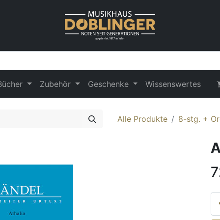
Bücher
Zubehör
Geschenke
Wissenswertes
Alle Produkte
8-stg. + O
A
7