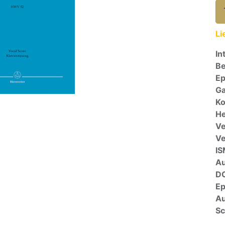
Li
In
Be
E
Ga
Ko
He
Ve
V
I
A
D
E
Au
Sc