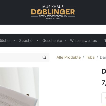
Bücher
Zubehör
Geschenke
Wissenswertes
Alle Produkte
Tuba
Dan
D
7