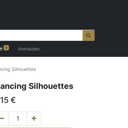
0
Anmelden
cing Silhouettes
ancing Silhouettes
,15
€