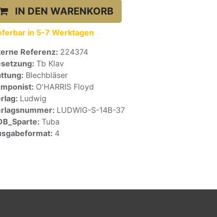
IN DEN WARENKORB
eferbar in 5-7 Werktagen
terne Referenz:
224374
setzung:
Tb Klav
ttung:
Blechbläser
mponist:
O'HARRIS Floyd
rlag:
Ludwig
erlagsnummer:
LUDWIG-S-14B-37
OB_Sparte:
Tuba
sgabeformat:
4