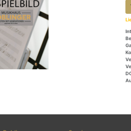
Li
In
Be
Ga
Ko
Ve
V
D
Au