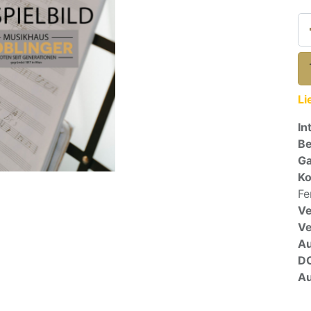
Li
In
Be
Ga
Ko
Fe
Ve
V
A
D
Au