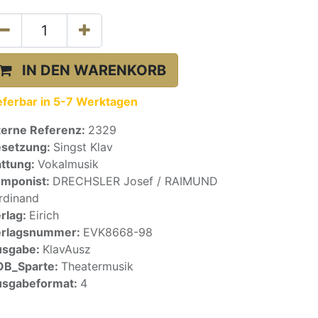
IN DEN WARENKORB
eferbar in 5-7 Werktagen
terne Referenz:
2329
setzung:
Singst Klav
ttung:
Vokalmusik
mponist:
DRECHSLER Josef / RAIMUND
rdinand
rlag:
Eirich
erlagsnummer:
EVK8668-98
usgabe:
KlavAusz
OB_Sparte:
Theatermusik
sgabeformat:
4