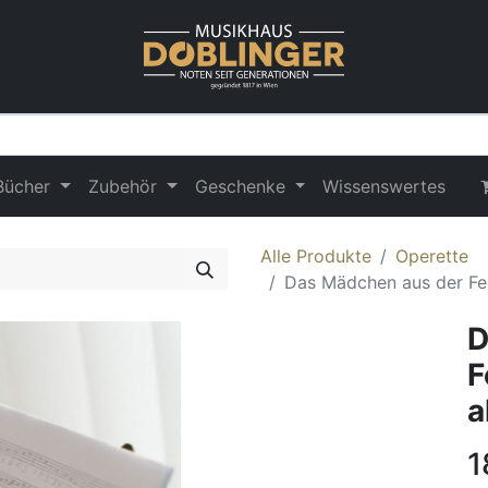
Bücher
Zubehör
Geschenke
Wissenswertes
Alle Produkte
Operette
Das Mädchen aus der Fee
D
F
a
1