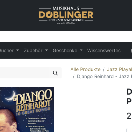
Bücher
Zubehör
Geschenke
Wissenswertes
Alle Produkte
Jazz Playa
Django Reinhard - Jazz 
D
P
2