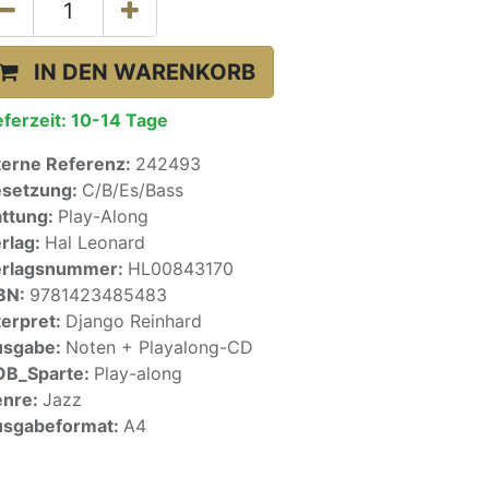
IN DEN WARENKORB
eferzeit:
10-14 Tage
terne Referenz:
242493
setzung:
C/B/Es/Bass
ttung:
Play-Along
rlag:
Hal Leonard
erlagsnummer:
HL00843170
BN:
9781423485483
terpret:
Django Reinhard
usgabe:
Noten + Playalong-CD
OB_Sparte:
Play-along
enre:
Jazz
sgabeformat:
A4