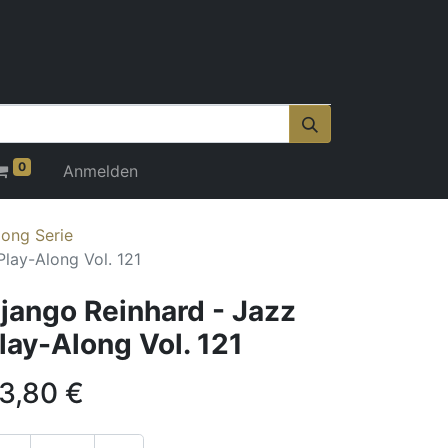
0
Anmelden
long Serie
Play-Along Vol. 121
jango Reinhard - Jazz
lay-Along Vol. 121
3,80
€