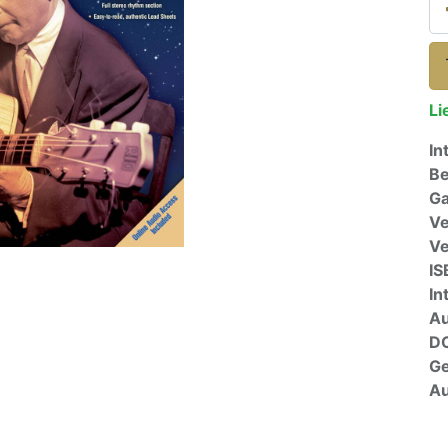
Li
In
Be
Ga
Ve
V
IS
In
A
D
G
Au