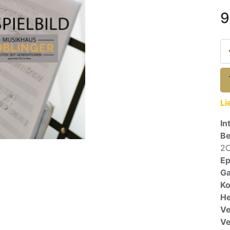
9
Li
In
Be
2O
E
Ga
Ko
He
Ve
V