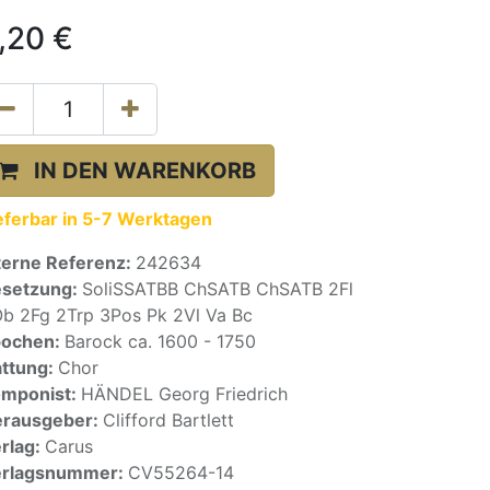
,20
€
IN DEN WARENKORB
eferbar in 5-7 Werktagen
terne Referenz:
242634
setzung:
SoliSSATBB ChSATB ChSATB 2Fl
b 2Fg 2Trp 3Pos Pk 2Vl Va Bc
pochen:
Barock ca. 1600 - 1750
ttung:
Chor
mponist:
HÄNDEL Georg Friedrich
rausgeber:
Clifford Bartlett
rlag:
Carus
erlagsnummer:
CV55264-14