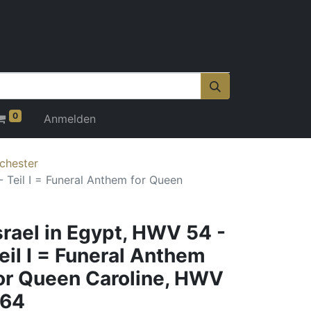
0
Anmelden
rchester
- Teil I = Funeral Anthem for Queen
srael in Egypt, HWV 54 -
eil I = Funeral Anthem
or Queen Caroline, HWV
64