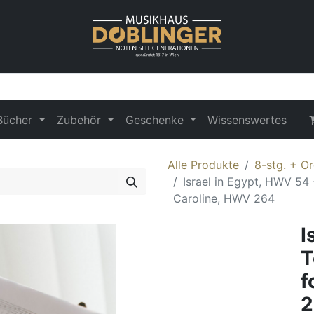
Bücher
Zubehör
Geschenke
Wissenswertes
Alle Produkte
8-stg. + O
Israel in Egypt, HWV 54 
Caroline, HWV 264
I
T
f
2