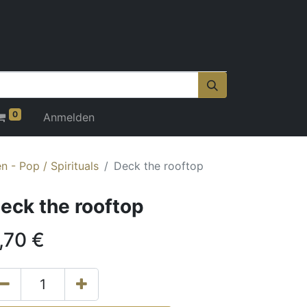
0
Anmelden
 - Pop / Spirituals
Deck the rooftop
eck the rooftop
,70
€