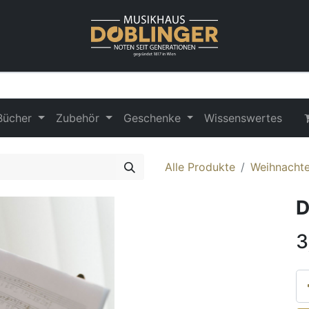
Bücher
Zubehör
Geschenke
Wissenswertes
Alle Produkte
Weihnachten
D
3