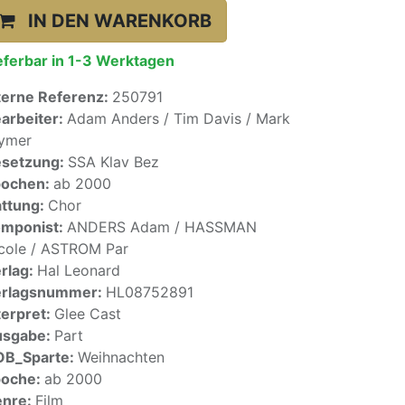
IN DEN WARENKORB
eferbar in 1-3 Werktagen
terne Referenz:
250791
arbeiter:
Adam Anders / Tim Davis / Mark
ymer
setzung:
SSA Klav Bez
pochen:
ab 2000
ttung:
Chor
mponist:
ANDERS Adam / HASSMAN
cole / ASTROM Par
rlag:
Hal Leonard
erlagsnummer:
HL08752891
terpret:
Glee Cast
usgabe:
Part
OB_Sparte:
Weihnachten
poche:
ab 2000
enre:
Film