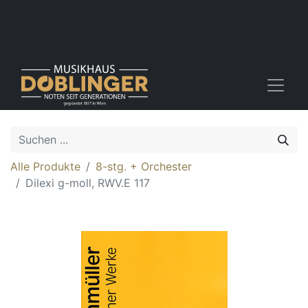
Alle Produkte
8-stg. + Orchester
Dilexi g-moll, RWV.E 117