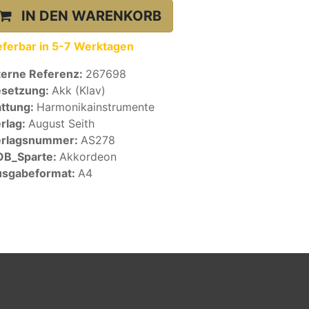
IN DEN WARENKORB
eferbar in 5-7 Werktagen
terne Referenz:
267698
setzung:
Akk (Klav)
ttung:
Harmonikainstrumente
rlag:
August Seith
erlagsnummer:
AS278
OB_Sparte:
Akkordeon
sgabeformat:
A4