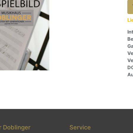
Li
In
Be
Ga
Ve
V
D
Au
 Doblinger
Service