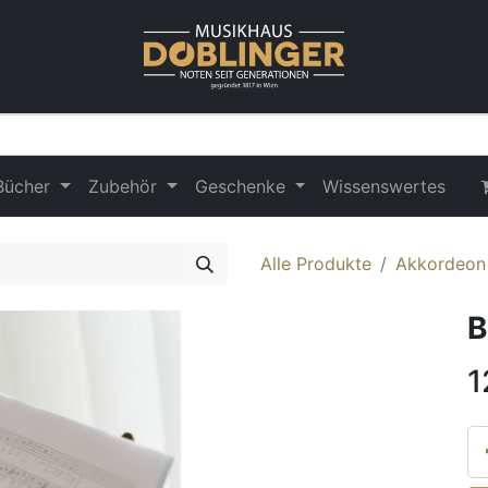
Bücher
Zubehör
Geschenke
Wissenswertes
Alle Produkte
Akkordeon
B
1