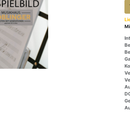
Li
Mi
In
Be
Be
Ga
Ko
Ve
V
A
D
G
Au