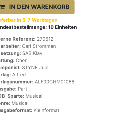
IN DEN WARENKORB
eferbar in 5-7 Werktagen
ndestbestellmenge:
10
Einheiten
terne Referenz:
270612
arbeiter:
Carl Strommen
setzung:
SAB Klav
ttung:
Chor
mponist:
STYNE Jule
rlag:
Alfred
erlagsnummer:
ALF00CHM01068
usgabe:
Part
OB_Sparte:
Musical
enre:
Musical
sgabeformat:
Kleinformat