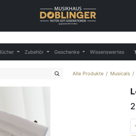
Bücher
Zubehör
Geschenke
Wissenswertes
Alle Produkte
Musicals
L
2