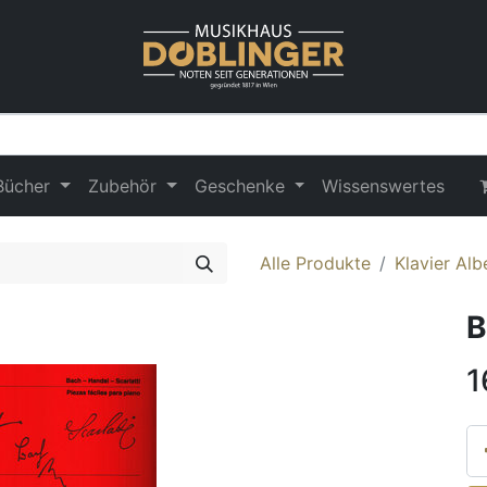
Bücher
Zubehör
Geschenke
Wissenswertes
Alle Produkte
Klavier Alb
B
1