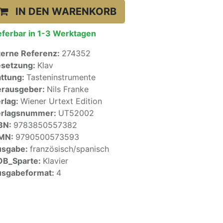
IN DEN WARENKORB
eferbar in 1-3 Werktagen
terne Referenz:
274352
setzung:
Klav
ttung:
Tasteninstrumente
rausgeber:
Nils Franke
rlag:
Wiener Urtext Edition
erlagsnummer:
UT52002
BN:
9783850557382
SMN:
9790500573593
usgabe:
französisch/spanisch
OB_Sparte:
Klavier
sgabeformat:
4