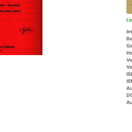
Li
In
Be
Ga
He
Ve
V
IS
I
A
D
Au