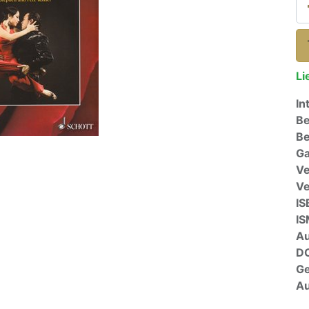
Li
In
Be
Be
Ga
Ve
V
IS
I
A
D
G
Au