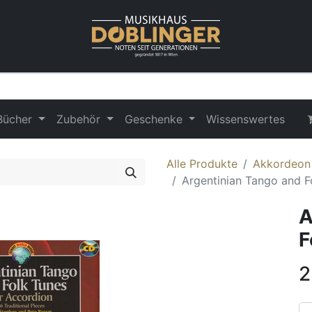
Bücher
Zubehör
Geschenke
Wissenswertes
Alle Produkte
Akkordeon
Argentinian Tango and F
A
F
2