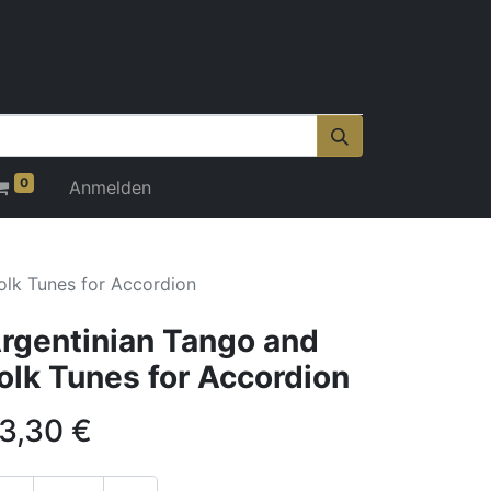
0
Anmelden
olk Tunes for Accordion
rgentinian Tango and
olk Tunes for Accordion
3,30
€