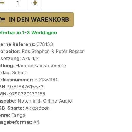
IN DEN WARENKORB
eferbar in 1-3 Werktagen
terne Referenz:
278153
arbeiter:
Ros Stephen & Peter Rosser
setzung:
Akk 1/2
ttung:
Harmonikainstrumente
rlag:
Schott
erlagsnummer:
ED13519D
BN:
9781847615572
SMN:
9790220139185
usgabe:
Noten inkl. Online-Audio
OB_Sparte:
Akkordeon
enre:
Tango
sgabeformat:
A4