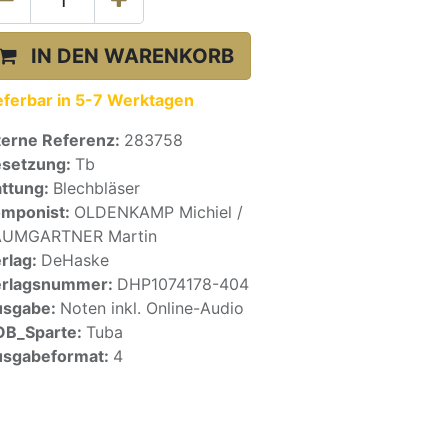
IN DEN WARENKORB
eferbar in 5-7 Werktagen
terne Referenz:
283758
setzung:
Tb
ttung:
Blechbläser
mponist:
OLDENKAMP Michiel /
AUMGARTNER Martin
rlag:
DeHaske
erlagsnummer:
DHP1074178-404
usgabe:
Noten inkl. Online-Audio
OB_Sparte:
Tuba
sgabeformat:
4