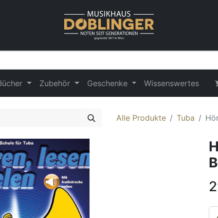
Bücher
Zubehör
Geschenke
Wissenswertes
Alle Produkte
Tuba
Hör
H
B
2