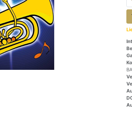
Li
In
Be
Ga
Ko
B
Ve
V
A
D
Au