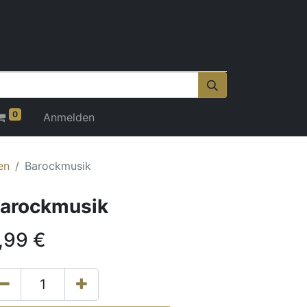
0
Anmelden
en
Barockmusik
arockmusik
,99
€