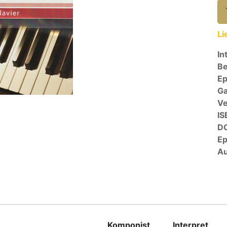
Li
In
Be
E
Ga
Ve
IS
D
E
Au
Komponist
Interpret