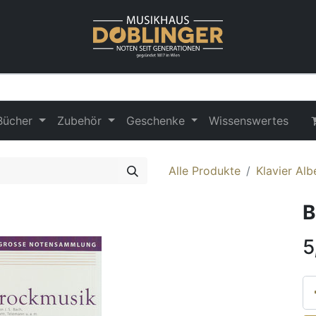
Bücher
Zubehör
Geschenke
Wissenswertes
Alle Produkte
Klavier Alb
B
5