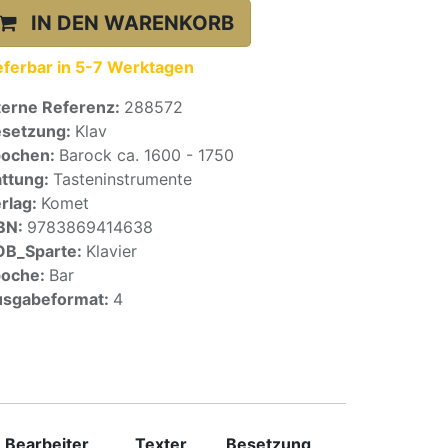
IN DEN WARENKORB
eferbar in 5-7 Werktagen
terne Referenz:
288572
setzung:
Klav
pochen:
Barock ca. 1600 - 1750
ttung:
Tasteninstrumente
rlag:
Komet
BN:
9783869414638
OB_Sparte:
Klavier
poche:
Bar
sgabeformat:
4
Bearbeiter
Texter
Besetzung