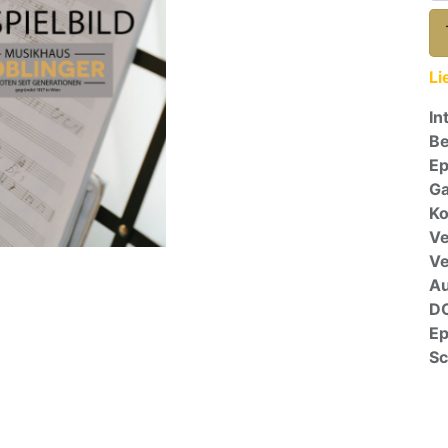
Li
In
Be
E
Ga
Ko
Ve
V
A
D
E
Sc