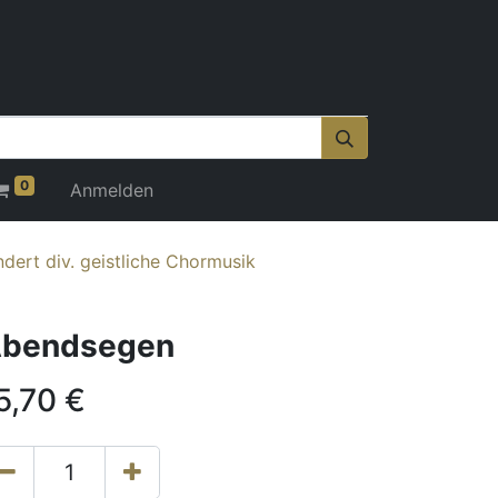
0
Anmelden
dert div. geistliche Chormusik
bendsegen
5,70
€