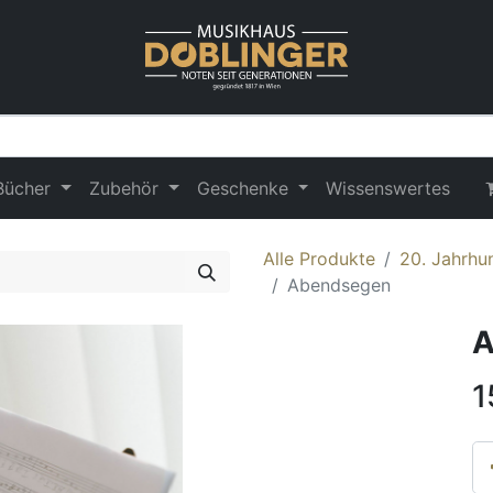
Bücher
Zubehör
Geschenke
Wissenswertes
Alle Produkte
20. Jahrhun
Abendsegen
A
1