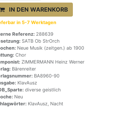
IN DEN WARENKORB
eferbar in 5-7 Werktagen
terne Referenz:
288639
setzung:
SATB Ob StrOrch
pochen:
Neue Musik (zeitgen.) ab 1900
ttung:
Chor
mponist:
ZIMMERMANN Heinz Werner
rlag:
Bärenreiter
erlagsnummer:
BA8960-90
usgabe:
KlavAusz
OB_Sparte:
diverse geistlich
poche:
Neu
hlagwörter:
KlavAusz, Nacht