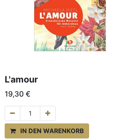
L'amour
19,30
€
IN DEN WARENKORB