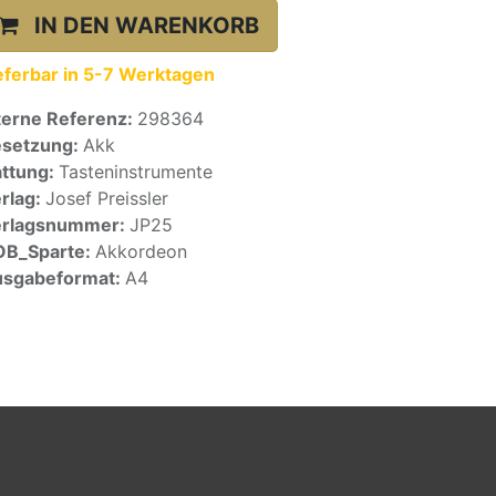
IN DEN WARENKORB
eferbar in 5-7 Werktagen
terne Referenz:
298364
setzung:
Akk
ttung:
Tasteninstrumente
rlag:
Josef Preissler
erlagsnummer:
JP25
OB_Sparte:
Akkordeon
sgabeformat:
A4