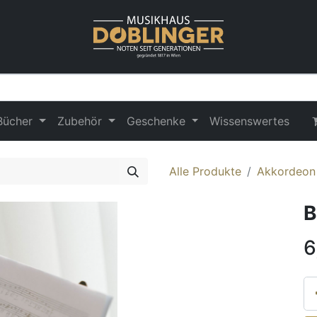
Bücher
Zubehör
Geschenke
Wissenswertes
Alle Produkte
Akkordeon
B
6