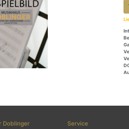
Li
In
Be
Ga
Ve
V
D
Au
 Doblinger
Service