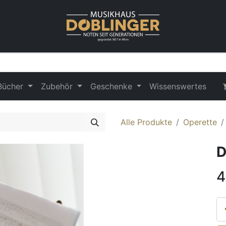
Bücher
Zubehör
Geschenke
Wissenswertes
Alle Produkte
Operette
D
4