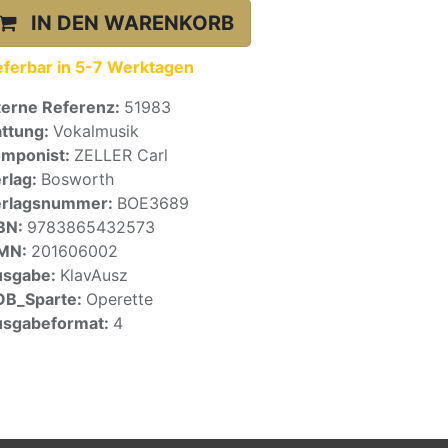
IN DEN WARENKORB
eferbar in 5-7 Werktagen
terne Referenz:
51983
ttung:
Vokalmusik
mponist:
ZELLER Carl
rlag:
Bosworth
erlagsnummer:
BOE3689
BN:
9783865432573
SMN:
201606002
usgabe:
KlavAusz
OB_Sparte:
Operette
sgabeformat:
4