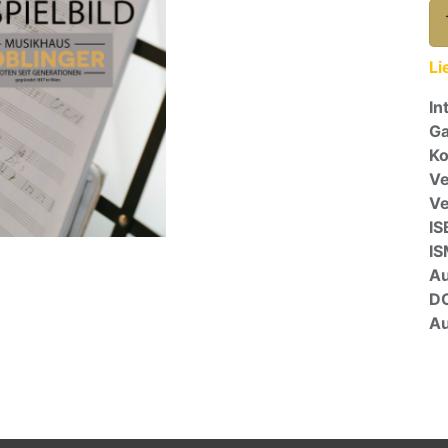
Li
In
Ga
Ko
Ve
V
IS
I
A
D
Au