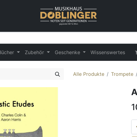
Bücher
Zubehör
Geschenke
Wissenswertes
Alle Produkte
Trompete
A
1