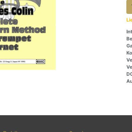
Li
In
Be
Ga
Ko
Ve
V
D
Au