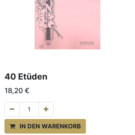
40 Etüden
18,20
€
IN DEN WARENKORB