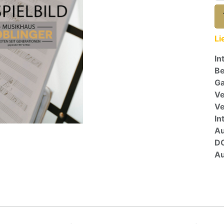
Li
In
Be
Ga
Ve
V
In
A
D
Au