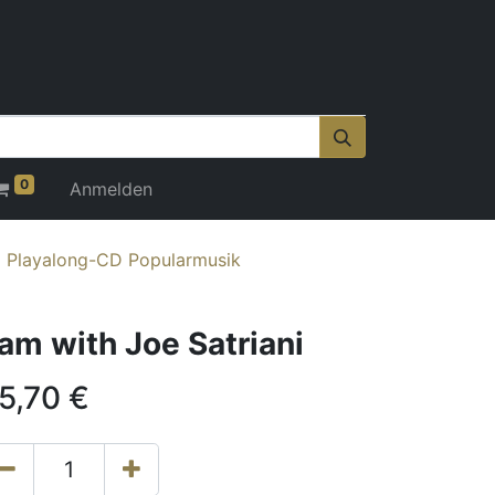
0
Anmelden
d Playalong-CD Popularmusik
am with Joe Satriani
5,70
€