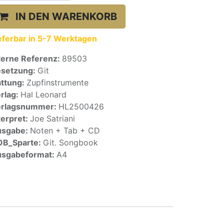
IN DEN WARENKORB
eferbar in 5-7 Werktagen
terne Referenz:
89503
setzung:
Git
ttung:
Zupfinstrumente
rlag:
Hal Leonard
erlagsnummer:
HL2500426
terpret:
Joe Satriani
usgabe:
Noten + Tab + CD
OB_Sparte:
Git. Songbook
sgabeformat:
A4