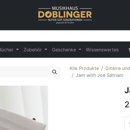
Bücher
Zubehör
Geschenke
Wissenswertes
Alle Produkte
Gitarre un
Jam with Joe Satriani
J
2