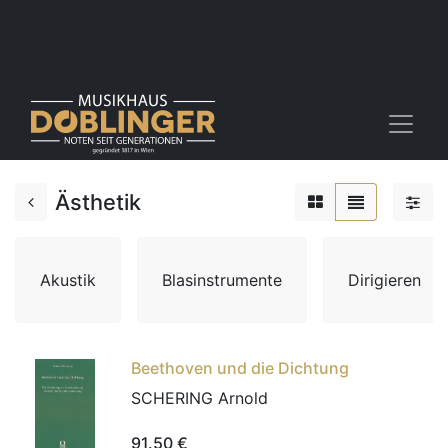
Ästhetik
Akustik
Blasinstrumente
Dirigieren
Beethoven und die Dichtung
SCHERING Arnold
91.50
€