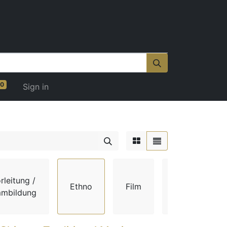
0
Sign in
rleitung /
Ethno
Film
Gehör
mmbildung