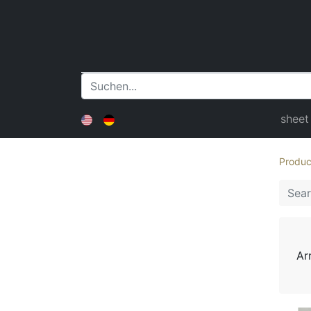
sheet
Produc
Ar