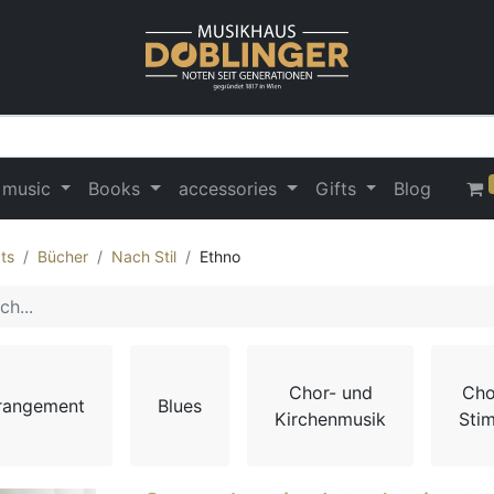
 music
Books
accessories
Gifts
Blog
ts
Bücher
Nach Stil
Ethno
Chor- und
Cho
rangement
Blues
Kirchenmusik
Sti