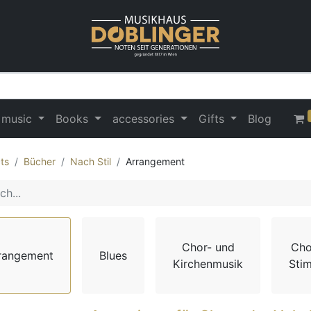
 music
Books
accessories
Gifts
Blog
ts
Bücher
Nach Stil
Arrangement
Chor- und
Cho
rangement
Blues
Kirchenmusik
Sti