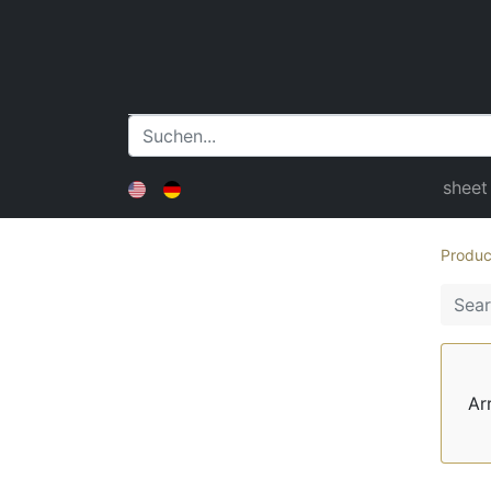
sheet
Produc
Ar