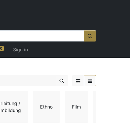
0
Sign in
rleitung /
Ethno
Film
Gehör
mmbildung