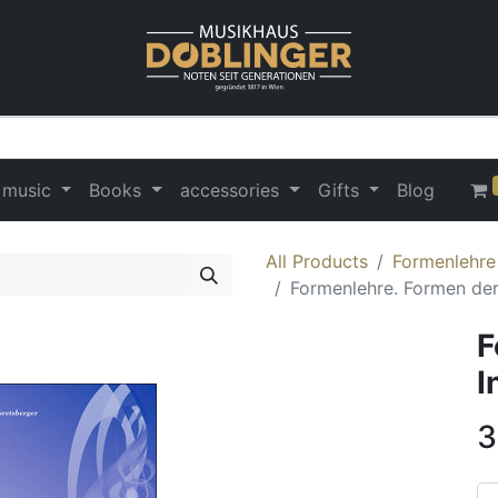
 music
Books
accessories
Gifts
Blog
All Products
Formenlehre
Formenlehre. Formen der
F
I
3