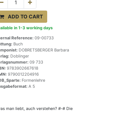
ADD TO CART
ailable in 1-3 working days
ternal Reference:
09-00733
ttung:
Buch
mponist:
DOBRETSBERGER Barbara
rlag:
Doblinger
erlagsnummer:
09 733
BN:
9783902667618
SMN:
9790012204916
OB_Sparte:
Formenlehre
sgabeformat:
A 5
was man liebt, auch verstehen? #-# Die