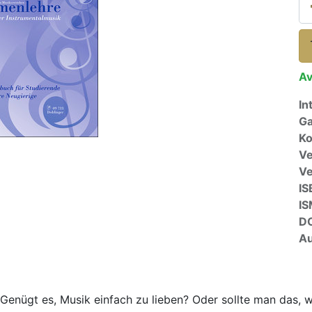
Av
In
Ga
Ko
Ve
V
IS
I
D
Au
 Genügt es, Musik einfach zu lieben? Oder sollte man das, 